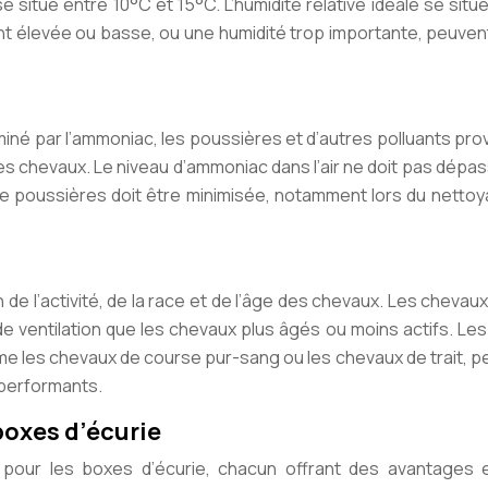
 situe entre 10°C et 15°C. L’humidité relative idéale se situ
élevée ou basse, ou une humidité trop importante, peuvent
aminé par l’ammoniac, les poussières et d’autres polluants pr
és des chevaux. Le niveau d’ammoniac dans l’air ne doit pas dépa
 de poussières doit être minimisée, notamment lors du netto
 de l’activité, de la race et de l’âge des chevaux. Les chevaux
e ventilation que les chevaux plus âgés ou moins actifs. Le
e les chevaux de course pur-sang ou les chevaux de trait, 
 performants.
boxes d’écurie
on pour les boxes d’écurie, chacun offrant des avantages 