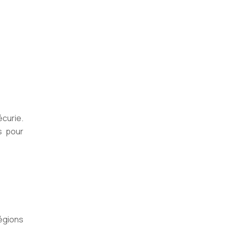
écurie.
s pour
régions