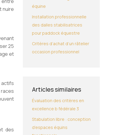
e entre
équine
 nuire
Installation professionnelle
des dalles stabilisatrices
pour paddock équestre
ovenant
Critères d’achat d’un râtelier
sser 25
occasion professionnel
yage et
 actifs
Articles similaires
s races
peuvent
Évaluation des critères en
excellence b fédérale 3
Stabulation libre : conception
d’espaces équins
et des