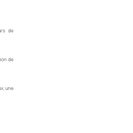
urs de
ion de
ux, une