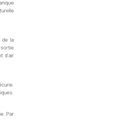
anique
turelle
 de la
 sortie
t d’air
écurie.
miques.
ie. Par