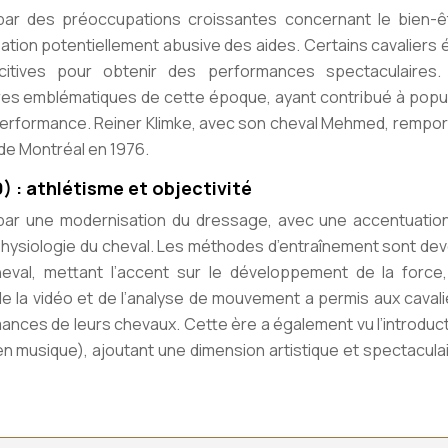
ar des préoccupations croissantes concernant le bien-ê
isation potentiellement abusive des aides. Certains cavaliers 
tives pour obtenir des performances spectaculaires.
res emblématiques de cette époque, ayant contribué à popul
a performance. Reiner Klimke, avec son cheval Mehmed, rempo
 de Montréal en 1976.
) : athlétisme et objectivité
par une modernisation du dressage, avec une accentuation
physiologie du cheval. Les méthodes d’entraînement sont de
val, mettant l’accent sur le développement de la force,
de la vidéo et de l’analyse de mouvement a permis aux caval
ances de leurs chevaux. Cette ère a également vu l’introduc
 en musique), ajoutant une dimension artistique et spectaculai