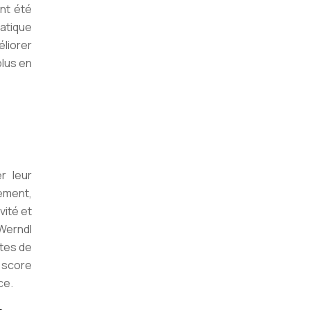
nt été
atique
liorer
plus en
r leur
gement,
vité et
-Werndl
tes de
 score
ce.