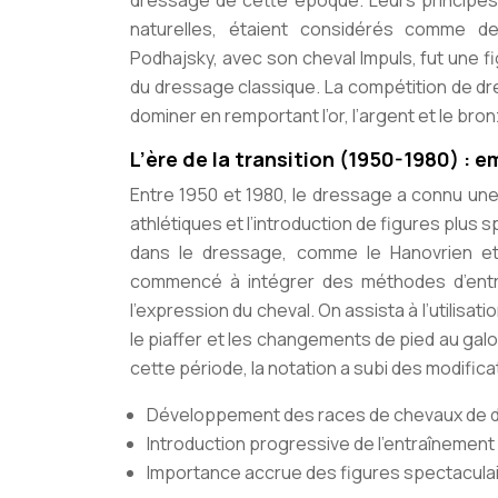
dressage de cette époque. Leurs principes,
naturelles, étaient considérés comme des
Podhajsky, avec son cheval Impuls, fut une f
du dressage classique. La compétition de dre
dominer en remportant l’or, l’argent et le bron
L’ère de la transition (1950-1980) :
Entre 1950 et 1980, le dressage a connu une
athlétiques et l’introduction de figures plu
dans le dressage, comme le Hanovrien et 
commencé à intégrer des méthodes d’entra
l’expression du cheval. On assista à l’utilisa
le piaffer et les changements de pied au ga
cette période, la notation a subi des modifica
Développement des races de chevaux de 
Introduction progressive de l’entraînement 
Importance accrue des figures spectaculai