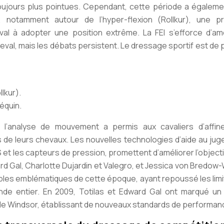
oujours plus pointues. Cependant, cette période a égaleme
notamment autour de l’hyper-flexion (Rollkur), une pr
al à adopter une position extrême. La FEI s’efforce d’amé
heval, mais les débats persistent. Le dressage sportif est de 
lkur).
 équin.
de l’analyse de mouvement a permis aux cavaliers d’affine
les de leurs chevaux. Les nouvelles technologies d’aide au ju
 les capteurs de pression, promettent d’améliorer l’objecti
rd Gal, Charlotte Dujardin et Valegro, et Jessica von Bredow
ples emblématiques de cette époque, ayant repoussé les limi
nde entier. En 2009, Totilas et Edward Gal ont marqué un
e Windsor, établissant de nouveaux standards de performan