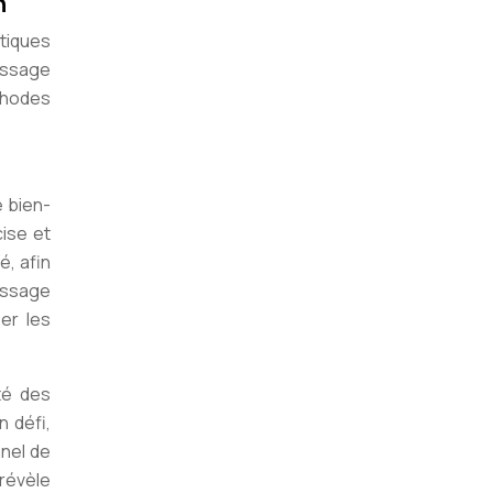
n
tiques
essage
thodes
e bien-
ise et
é, afin
essage
er les
té des
 défi,
anel de
révèle