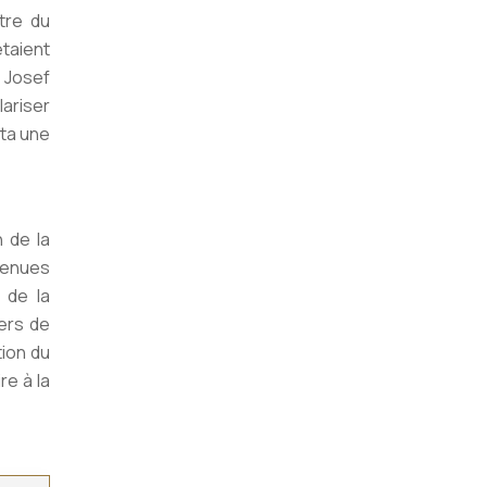
tre du
étaient
 Josef
ariser
rta une
 de la
venues
 de la
iers de
tion du
re à la