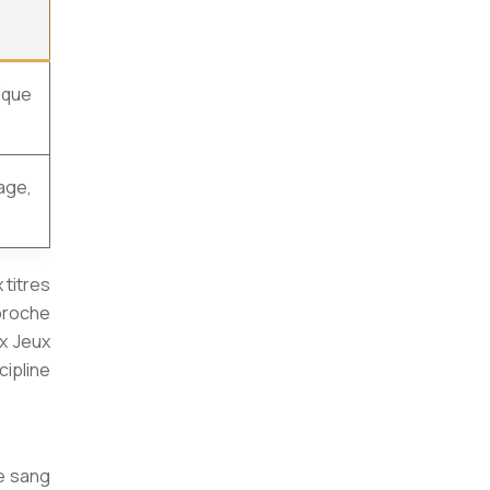
ique
age,
 titres
proche
ux Jeux
cipline
e sang