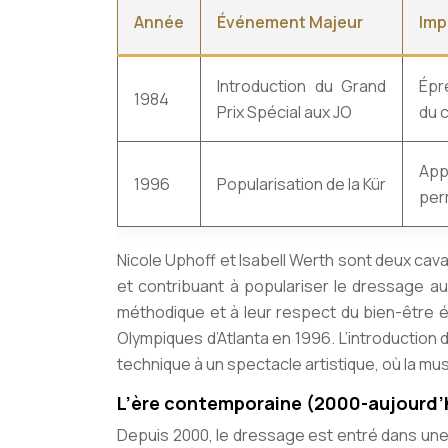
Année
Événement Majeur
Imp
Introduction du Grand
Épr
1984
Prix Spécial aux JO
du 
App
1996
Popularisation de la Kür
perm
Nicole Uphoff et Isabell Werth sont deux cav
et contribuant à populariser le dressage a
méthodique et à leur respect du bien-être é
Olympiques d’Atlanta en 1996. L’introduction d
technique à un spectacle artistique, où la mus
L’ère contemporaine (2000-aujourd’h
Depuis 2000, le dressage est entré dans un