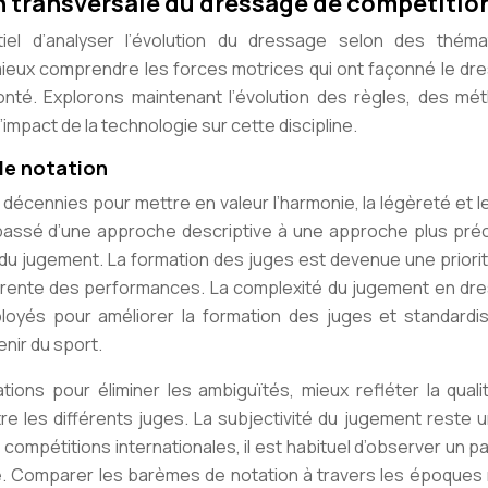
n transversale du dressage de compétitio
iel d’analyser l’évolution du dressage selon des théma
ieux comprendre les forces motrices qui ont façonné le dr
onté. Explorons maintenant l’évolution des règles, des mé
’impact de la technologie sur cette discipline.
de notation
 décennies pour mettre en valeur l’harmonie, la légèreté et l
passé d’une approche descriptive à une approche plus préc
é du jugement. La formation des juges est devenue une priorit
hérente des performances. La complexité du jugement en dr
ployés pour améliorer la formation des juges et standardis
enir du sport.
ions pour éliminer les ambiguïtés, mieux refléter la quali
 les différents juges. La subjectivité du jugement reste un
s compétitions internationales, il est habituel d’observer un p
e. Comparer les barèmes de notation à travers les époques 