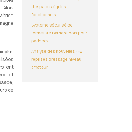
acités
d’espaces équins
 Alois
fonctionnels
aîtrise
lemagne
Système sécurisé de
fermeture barrière bois pour
paddock
ux plus
Analyse des nouvelles FFE
alisées
reprises dressage niveau
rs ont
amateur
nce et
assage,
ours de