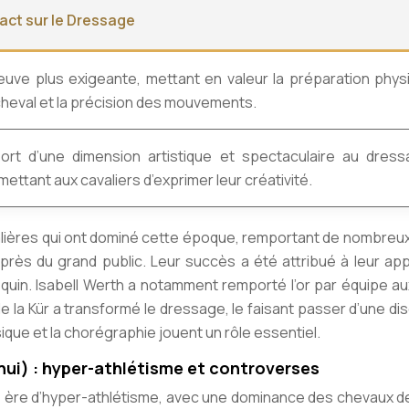
act sur le Dressage
euve plus exigeante, mettant en valeur la préparation phys
cheval et la précision des mouvements.
ort d’une dimension artistique et spectaculaire au dress
ettant aux cavaliers d’exprimer leur créativité.
alières qui ont dominé cette époque, remportant de nombreux
uprès du grand public. Leur succès a été attribué à leur ap
quin. Isabell Werth a notamment remporté l’or par équipe a
e la Kür a transformé le dressage, le faisant passer d’une dis
ique et la chorégraphie jouent un rôle essentiel.
ui) : hyper-athlétisme et controverses
e ère d’hyper-athlétisme, avec une dominance des chevaux d