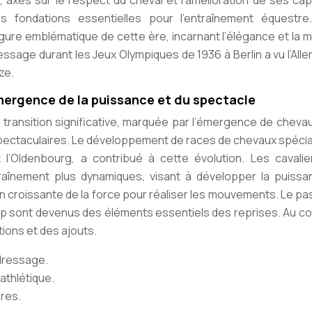
 axés sur le respect du cheval et l’amélioration de ses cap
 fondations essentielles pour l’entraînement équestre.
igure emblématique de cette ère, incarnant l’élégance et la m
ssage durant les Jeux Olympiques de 1936 à Berlin a vu l’Al
ze.
 emergence de la puissance et du spectacle
 transition significative, marquée par l’émergence de cheva
s spectaculaires. Le développement de races de chevaux spéci
l’Oldenbourg, a contribué à cette évolution. Les cavalie
înement plus dynamiques, visant à développer la puissa
tion croissante de la force pour réaliser les mouvements. Le p
lop sont devenus des éléments essentiels des reprises. Au c
tions et des ajouts.
dressage.
athlétique.
res.