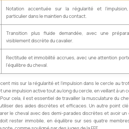
Notation accentuée sur la régularité et l’impulsion
particulier dans le maintien du contact.
Transition plus fluide demandée, avec une prépara
visiblement discrète du cavalier.
Rectitude et immobilité accrues, avec une attention port
l’équilibre du cheval.
 mis sur la régularité et l’impulsion dans le cercle au trot.
une impulsion active tout au long du cercle, en veillant à un 
our cela, il est essentiel de travailler la musculature du che
’utiliser des aides discrètes et efficaces. Un autre point clé
préparer le cheval avec des demi-parades discrètes et avoir un
al doit rester immobile, en équilibre sur ses quatre membr
note, comme souligné par des juges de la FFE.