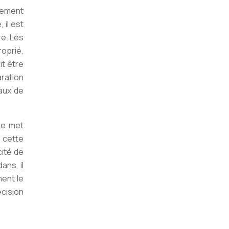
uvement
 il est
re. Les
roprié,
it être
ration
taux de
le met
 cette
ité de
ans, il
ent le
écision