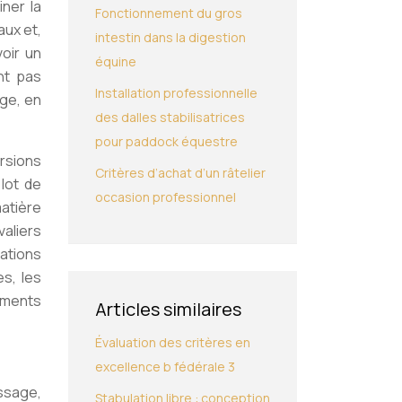
iner la
Fonctionnement du gros
aux et,
intestin dans la digestion
oir un
équine
nt pas
Installation professionnelle
age, en
des dalles stabilisatrices
pour paddock équestre
rsions
Critères d’achat d’un râtelier
lot de
occasion professionnel
atière
valiers
ations
es, les
ements
Articles similaires
Évaluation des critères en
excellence b fédérale 3
ssage,
Stabulation libre : conception