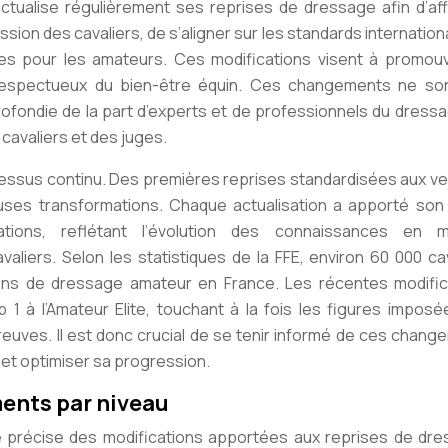
actualise régulièrement ses reprises de dressage afin d’aff
sion des cavaliers, de s’aligner sur les standards internation
ves pour les amateurs. Ces modifications visent à promouv
 respectueux du bien-être équin. Ces changements ne so
pprofondie de la part d’experts et de professionnels du dress
cavaliers et des juges.
cessus continu. Des premières reprises standardisées aux ve
ses transformations. Chaque actualisation a apporté son 
ations, reflétant l’évolution des connaissances en m
aliers. Selon les statistiques de la FFE, environ 60 000 ca
ons de dressage amateur en France. Les récentes modific
 1 à l’Amateur Elite, touchant à la fois les figures imposé
reuves. Il est donc
crucial
de se tenir informé de ces chang
et optimiser sa progression.
ents par niveau
 précise des modifications apportées aux reprises de dre