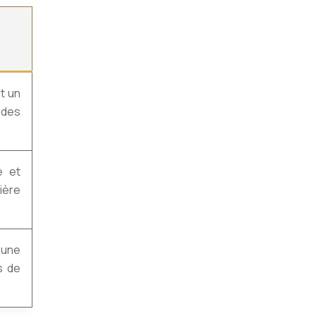
t un
 des
e et
ière
 une
s de