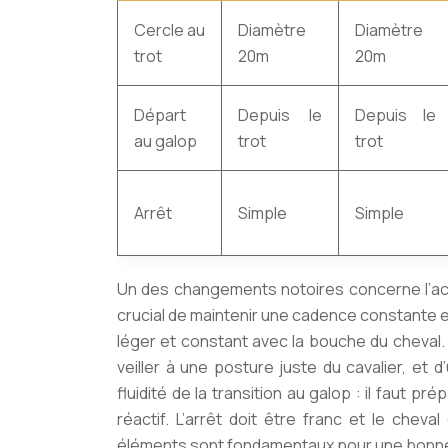
Cercle au
Diamètre
Diamètre
trot
20m
20m
Départ
Depuis le
Depuis le
au galop
trot
trot
Arrêt
Simple
Simple
Un des changements notoires concerne l’accent
crucial
de maintenir une cadence constante et 
léger et constant avec la bouche du cheval. P
veiller à une posture juste du cavalier, et d
fluidité de la transition au galop : il faut 
réactif. L’arrêt doit être franc et le chev
éléments sont fondamentaux pour une bonne 