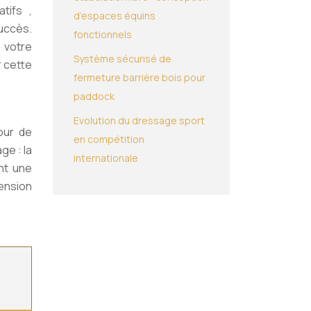
catifs
,
d’espaces équins
succès.
fonctionnels
 votre
Système sécurisé de
r cette
fermeture barrière bois pour
paddock
Evolution du dressage sport
our de
en compétition
ge : la
internationale
ent une
ension