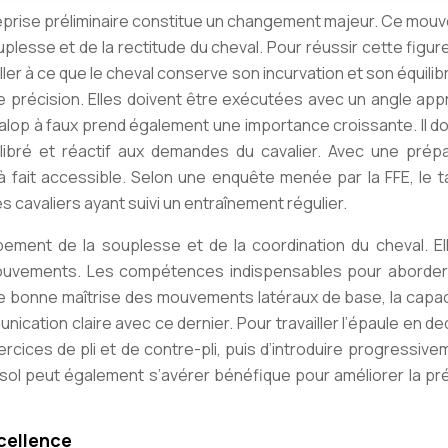
 reprise préliminaire constitue un changement majeur. Ce mo
lesse et de la rectitude du cheval. Pour réussir cette figure,
iller à ce que le cheval conserve son incurvation et son équilib
 précision. Elles doivent être exécutées avec un angle app
galop à faux prend également une importance croissante. Il do
libré et réactif aux demandes du cavalier. Avec une prépa
à fait accessible. Selon une enquête menée par la FFE, le 
s cavaliers ayant suivi un entraînement régulier.
pement de la souplesse et de la coordination du cheval. El
s mouvements. Les compétences indispensables pour aborder
 bonne maîtrise des mouvements latéraux de base, la capac
nication claire avec ce dernier. Pour travailler l’épaule en ded
ces de pli et de contre-pli, puis d’introduire progressivem
u sol peut également s’avérer bénéfique pour améliorer la pr
xcellence