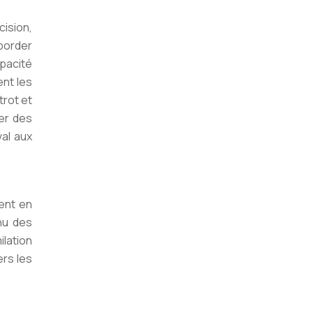
cision,
border
apacité
ent les
trot et
rer des
val aux
ent en
nnu des
ilation
rs les