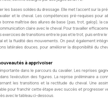
r les bases solides du dressage. Elle met l’accent sur la pré
 cavalier et le cheval. Les compétences pré-requises pour a
onne maîtrise des allures de base (pas, trot, galop), la c
ommunication claire avec le cheval. Pour travailler efficacem
exercices de transitions entre le pas et le trot, puis entre le 
heval et la fluidité des mouvements. On peut également intég
ns latérales douces, pour améliorer la disponibilité du che
s nouveautés à apprivoiser
mportante dans le parcours du cavalier. Les reprises gagn
dans l’exécution des figures. La reprise préliminaire a co
ernant les transitions et la rectitude du cheval. Une assim
able
pour franchir cette étape avec succès et progresser ve
rès avec le tableau ci-dessous.