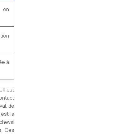
, en
tion
ée à
 Il est
contact
val, de
 est la
 cheval
es. Ces