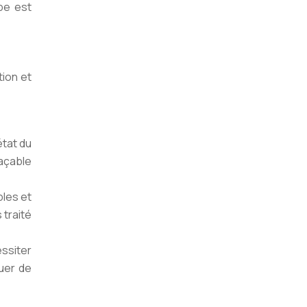
pe est
tion et
état du
laçable
bles et
 traité
essiter
tuer de