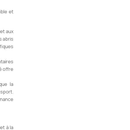
ible et
 et aux
s abris
fiques
taires
é offre
que la
nsport.
tenance
et à la