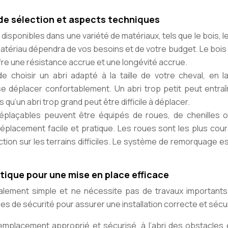
s de sélection et aspects techniques
disponibles dans une variété de matériaux, tels que le bois, l
atériau dépendra de vos besoins et de votre budget. Le bois
offre une résistance accrue et une longévité accrue.
de choisir un abri adapté à la taille de votre cheval, en l
se déplacer confortablement. Un abri trop petit peut entraî
s qu’un abri trop grand peut être difficile à déplacer.
éplaçables peuvent être équipés de roues, de chenilles o
lacement facile et pratique. Les roues sont les plus cour
ction sur les terrains difficiles. Le système de remorquage es
ratique pour une mise en place efficace
éralement simple et ne nécessite pas de travaux importants.
es de sécurité pour assurer une installation correcte et sécu
emplacement approprié et sécurisé, à l’abri des obstacles 