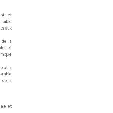
nts et
 faible
nts aux
 de la
bles et
omique
é et la
durable
 de la
male et