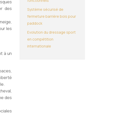
fonctionnels
risques
er des
Système sécurisé de
fermeture barrière bois pour
 neige,
paddock
our les
Evolution du dressage sport
en compétition
internationale
nt à un
paces,
liberté
le.
cheval,
mme des
ociales