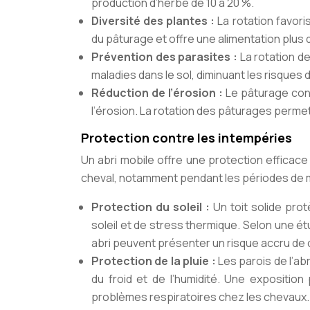
production d’herbe de 10 à 20 %.
Diversité des plantes :
La rotation favori
du pâturage et offre une alimentation plus 
Prévention des parasites :
La rotation d
maladies dans le sol, diminuant les risques 
Réduction de l’érosion :
Le pâturage con
l’érosion. La rotation des pâturages permet 
Protection contre les intempéries
Un abri mobile offre une protection efficace
cheval, notamment pendant les périodes de 
Protection du soleil :
Un toit solide pro
soleil et de stress thermique. Selon une ét
abri peuvent présenter un risque accru de
Protection de la pluie :
Les parois de l’ab
du froid et de l’humidité. Une expositio
problèmes respiratoires chez les chevaux.