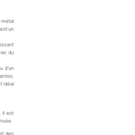
e métal
 est un
aissant
ner du
u d’un
antes,
t idéal
 Il est
risée.
et des