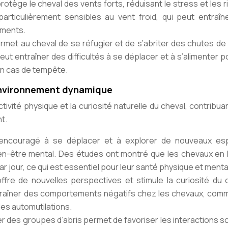
rotège le cheval des vents forts, réduisant le stress et les 
articulièrement sensibles au vent froid, qui peut entraîn
ements.
 permet au cheval de se réfugier et de s’abriter des chutes de
ut entraîner des difficultés à se déplacer et à s’alimenter p
 en cas de tempête.
 environnement dynamique
ctivité physique et la curiosité naturelle du cheval, contribua
t.
 encouragé à se déplacer et à explorer de nouveaux es
ien-être mental. Des études ont montré que les chevaux en 
 jour, ce qui est essentiel pour leur santé physique et menta
offre de nouvelles perspectives et stimule la curiosité du 
t entraîner des comportements négatifs chez les chevaux, co
es automutilations.
éer des groupes d’abris permet de favoriser les interactions s