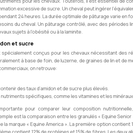
riments pour les chevaux. Toutefois, il est essentiel de co
ation excessive de sucre. Un cheval peut ingérer l’équivale
t pendant 24 heures. La durée optimale de pâturage varie en f
 besoins du cheval. Un pâturage contrôlé, avec des périodes l
aux sujets à l’obésité ou à la laminite.
don et sucre
x spécialement conçus pour les chevaux nécessitant des r
alement à base de foin, de luzerne, de graines de lin et de 
s commerciaux, on retrouve:
ontenir des taux d’amidon et de sucre plus élevés.
nutriments spécifiques, comme les vitamines et les minéraux
mportante pour comparer leur composition nutritionnelle,
mple est la comparaison entre les granulés « Equine Senior 
 de la marque « Equine America ». La première option contient
uxième contient 12% de protéines et 15% de fibres. Les deux a