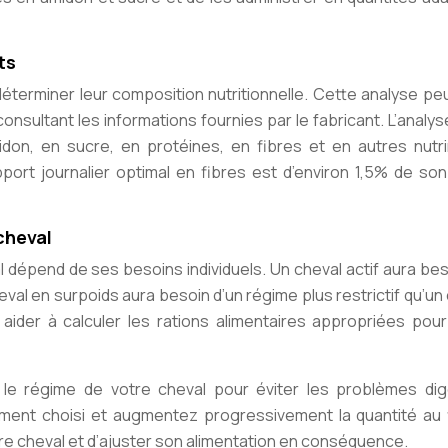
ts
déterminer leur composition nutritionnelle. Cette analyse pe
consultant les informations fournies par le fabricant. L’analy
don, en sucre, en protéines, en fibres et en autres nutr
pport journalier optimal en fibres est d’environ 1,5% de so
cheval
al dépend de ses besoins individuels. Un cheval actif aura be
eval en surpoids aura besoin d’un régime plus restrictif qu’un
 aider à calculer les rations alimentaires appropriées pour
 le régime de votre cheval pour éviter les problèmes dige
ment choisi et augmentez progressivement la quantité au f
 votre cheval et d’ajuster son alimentation en conséquence.