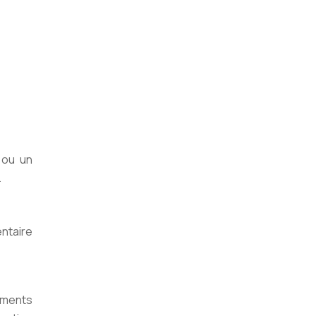
 ou un
.
entaire
liments