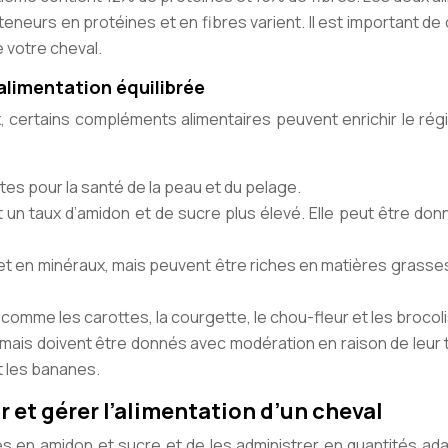
eneurs en protéines et en fibres varient. Il est important de 
 votre cheval.
limentation équilibrée
, certains compléments alimentaires peuvent enrichir le ré
tes pour la santé de la peau et du pelage.
t un taux d’amidon et de sucre plus élevé. Elle peut être do
 et en minéraux, mais peuvent être riches en matières grasses
 comme les carottes, la courgette, le chou-fleur et les brocoli
x, mais doivent être donnés avec modération en raison de leur
 les bananes.
 et gérer l’alimentation d’un cheval
bles en amidon et sucre et de les administrer en quantités a