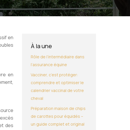
ssif en
oubles
À la une
Rôle de l’intermédiaire dans
l’assurance équine
vre en
Vacciner, c’est protéger:
dement,
comprendre et optimiser le
calendrier vaccinal de votre
cheval
Préparation maison de chips
source
de carottes pour équidés –
n excès
un guide complet et original
et des