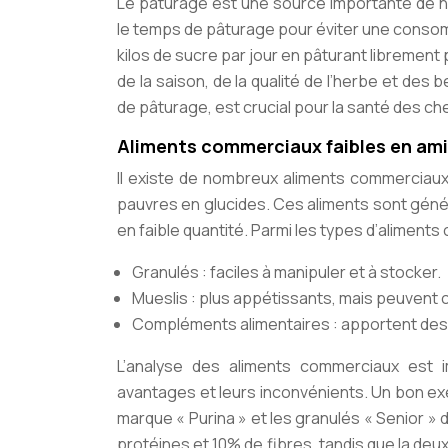
Le pâturage est une source importante de nut
le temps de pâturage pour éviter une consomm
kilos de sucre par jour en pâturant libremen
de la saison, de la qualité de l’herbe et des
de pâturage, est crucial pour la santé des chev
Aliments commerciaux faibles en ami
Il existe de nombreux aliments commerciau
pauvres en glucides. Ces aliments sont génér
en faible quantité. Parmi les types d’aliment
Granulés : faciles à manipuler et à stocker.
Mueslis : plus appétissants, mais peuvent c
Compléments alimentaires : apportent des 
L’analyse des aliments commerciaux est i
avantages et leurs inconvénients. Un bon exe
marque « Purina » et les granulés « Senior »
protéines et 10% de fibres, tandis que la de