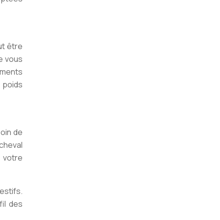
ut être
se vous
iments
n poids
soin de
 cheval
 votre
stifs.
il des