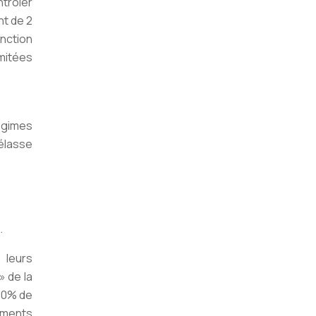
ntrôler
nt de 2
onction
imitées
égimes
mélasse
.
 leurs
» de la
 10% de
liments