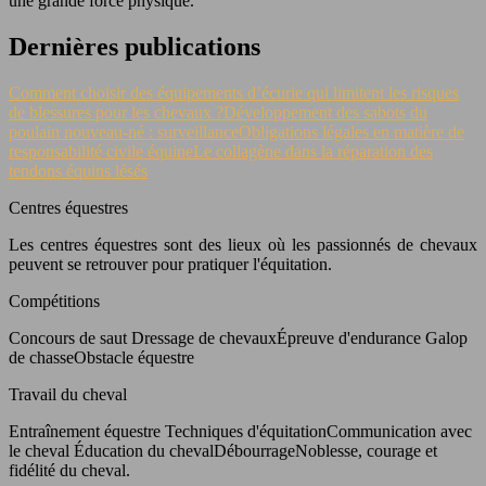
une grande force physique.
Dernières publications
Comment choisir des équipements d’écurie qui limitent les risques
de blessures pour les chevaux ?
Développement des sabots du
poulain nouveau-né : surveillance
Obligations légales en matière de
responsabilité civile équine
Le collagène dans la réparation des
tendons équins lésés
Centres équestres
Les centres équestres sont des lieux où les passionnés de chevaux
peuvent se retrouver pour pratiquer l'équitation.
Compétitions
Concours de saut Dressage de chevauxÉpreuve d'endurance Galop
de chasseObstacle équestre
Travail du cheval
Entraînement équestre Techniques d'équitationCommunication avec
le cheval Éducation du chevalDébourrageNoblesse, courage et
fidélité du cheval.